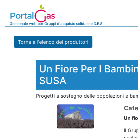
Gestionale web per Gruppi d'acquisto solidale e D.E.S.
Torna all'elenco dei produttori
Un Fiore Per I Bamb
SUSA
Progetti a sostegno delle popolazioni e ba
Cate
Un fi
Il Gru
nucle