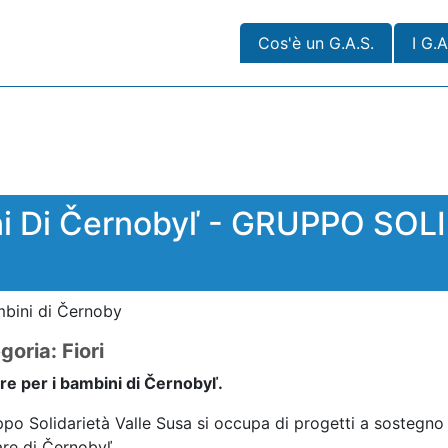
Cos'è un G.A.S.
I G.A
ini Di Černobyľ - GRUPPO SO
mbini di Černoby
goria: Fiori
ore per i bambini di Černobyľ.
ppo Solidarietà Valle Susa si occupa di progetti a sostegno 
are di Černobyľ.