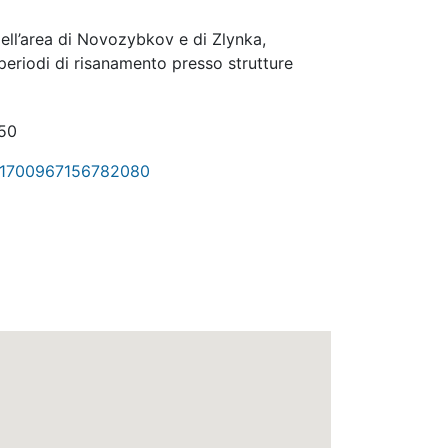
dell’area di Novozybkov e di Zlynka,
 periodi di risanamento presso strutture
50
a-1700967156782080