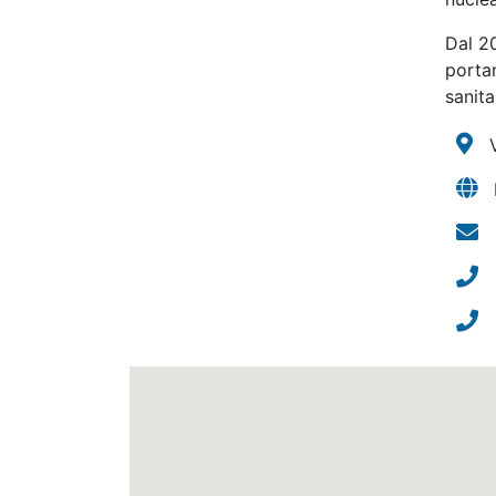
Dal 20
portan
sanita
V