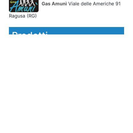
Gas Amunì
Viale delle Americhe 91
Ragusa
(RG)
Prodotti
crema spalmabile al pistacchio
gr.100
Conf.
1 PZ
crema spalmabile alla mandorla
gr.100
Conf.
1 PZ
crema spalmabile alla nocciola gr.100
Conf.
1 PZ
croccante di mandorla gr.80
Conf.
1
PZ