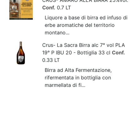
Conf.
0.7 LT
Liquore a base di birra ed infuso di
erbe aromatiche del territorio
montano...
Crus- La Sacra Birra alc 7° vol PLA
19° P IBU 20 - Bottiglia 33 cl
Conf.
0.33 LT
Birra ad Alta Fermentazione,
rifermentata in bottiglia con
marmellata di fi...
Crus- La Sacra Birra alc 7° vol PLA
19° P IBU 20 - Bottiglia 75 cl
Conf.
0.75 LT
Birra ad Alta Fermentazione,
rifermentata in bottiglia con
marmellata di fi...