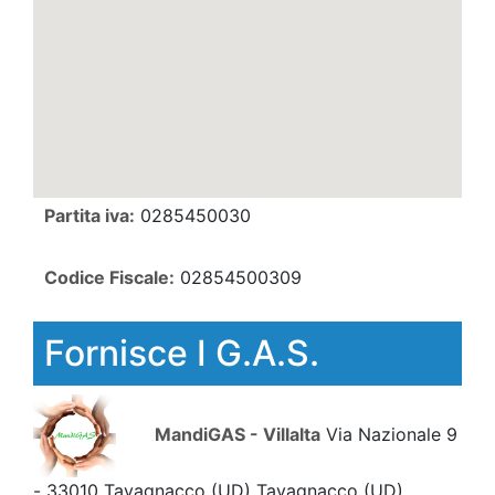
Partita iva:
0285450030
Codice Fiscale:
02854500309
Fornisce I G.A.S.
MandiGAS - Villalta
Via Nazionale 9
- 33010 Tavagnacco (UD) Tavagnacco
(UD)