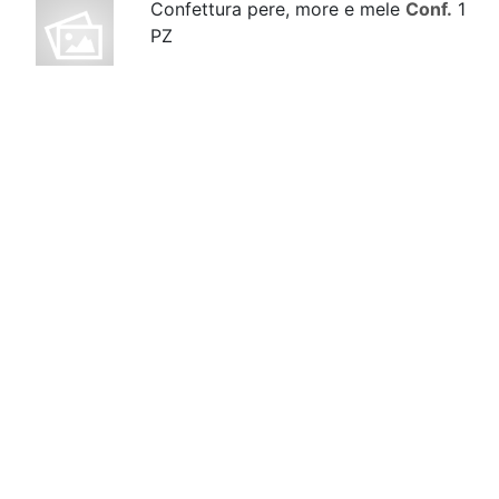
Confettura pere, more e mele
Conf.
1
PZ
Confettura uva fragola rossa
Conf.
320 GR
Crema delizie dell'orto 85gr
Conf.
85 GR
melanzane, peperoni,porro,
pomodorini, zucchine
Crema di cipolla dorata
Conf.
190
GR
(ottima come base per soffritti)
Crema di melanzane e mentuccia
85gr
Conf.
85 GR