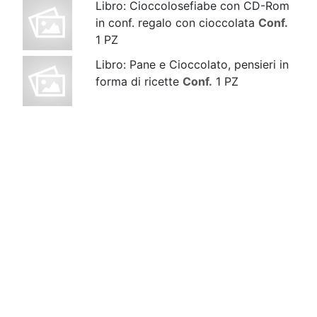
Libro: Cioccolosefiabe con CD-Rom
in conf. regalo con cioccolata
Conf.
1 PZ
Libro: Pane e Cioccolato, pensieri in
forma di ricette
Conf.
1 PZ
Linea Intrigante - barretta cioccolata
GRANATO (pepe rosa e riso soffiato)
Conf.
1 PZ
Linea Intrigante - barretta cioccolata
SHERAZADE (sesamo e buccia
arancia)
Conf.
1 PZ
Linea Intrigante - barretta CUM
GRANO SALIS
Conf.
1 PZ
Linea Intrigante - barretta Lona (semi
di canapa)
Conf.
1 PZ