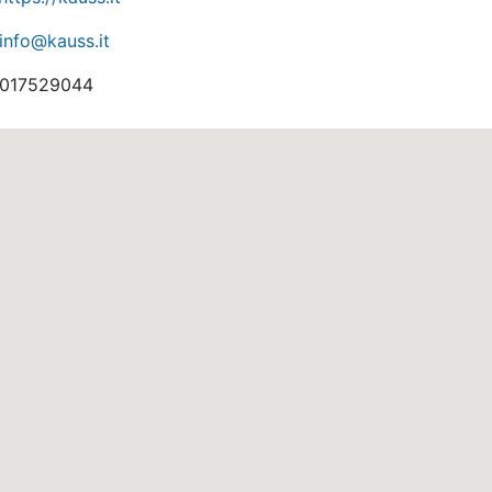
info@kauss.it
017529044