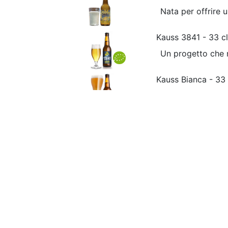
Nata per offrire u
Kauss 3841 - 33 c
Un progetto che n
Kauss Bianca - 33
E’ una birra bianc
Kauss Bionda - 33
Ispirata alle hell
Kauss Bionda - 75
Ispirata alle hell
Kauss Doppio Malt
E’ una doppelbock