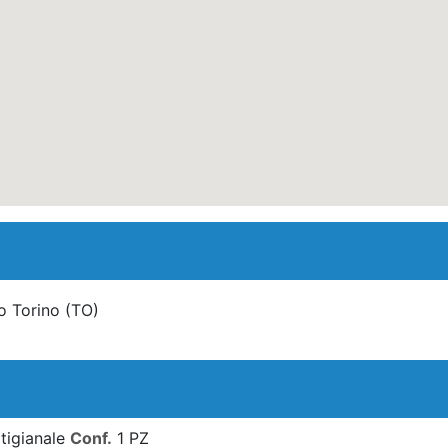
o Torino
(TO)
tigianale
Conf.
1 PZ