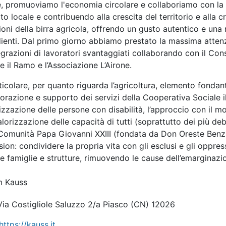
e, promuoviamo l'economia circolare e collaboriamo con la fil
o locale e contribuendo alla crescita del territorio e alla c
ioni della birra agricola, offrendo un gusto autentico e una
dienti. Dal primo giorno abbiamo prestato la massima attenz
egrazioni di lavoratori svantaggiati collaborando con il Co
e il Ramo e l’Associazione L’Airone.
ticolare, per quanto riguarda l’agricoltura, elemento fondan
orazione e supporto dei servizi della Cooperativa Sociale i
izzazione delle persone con disabilità, l’approccio con il m
alorizzazione delle capacità di tutti (soprattutto dei più d
Comunità Papa Giovanni XXIII (fondata da Don Oreste Benzi)
sion: condividere la propria vita con gli esclusi e gli oppres
e famiglie e strutture, rimuovendo le cause dell’emarginazi
am Kauss
ia Costigliole Saluzzo 2/a Piasco
(CN)
12026
https://kauss.it