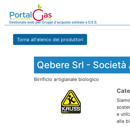
Gestionale web per Gruppi d'acquisto solidale e D.E.S.
Torna all'elenco dei produttori
Qebere Srl - Società 
Birrificio artigianale biologico
Cate
Siamo 
sosten
e util
alla b