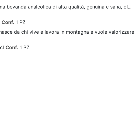
na bevanda analcolica di alta qualità, genuina e sana, ol...
l
Conf.
1 PZ
asce da chi vive e lavora in montagna e vuole valorizzare .
 cl
Conf.
1 PZ
a ispirata allo stile weiss tedesco prodotta con circa il...
 cl
Conf.
1 PZ
es tedesche ma con un profilo più luppolato, si presenta ...
 cl
Conf.
1 PZ
es tedesche ma con un profilo più luppolato, si presenta ...
o - 33 cl
Conf.
1 PZ
 pura, pienamente in stile. Emergono i profumi dolci dei m.