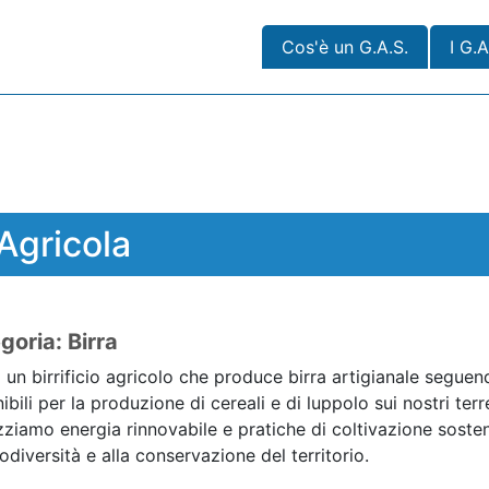
Cos'è un G.A.S.
I G.A
Agricola
goria: Birra
un birrificio agricolo che produce birra artigianale seguen
ibili per la produzione di cereali e di luppolo sui nostri ter
izziamo energia rinnovabile e pratiche di coltivazione soste
iodiversità e alla conservazione del territorio.