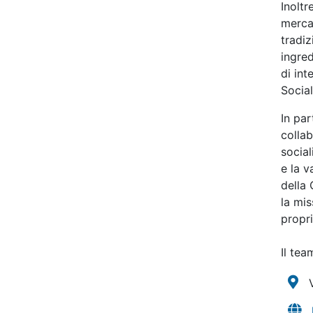
Inoltr
mercat
tradiz
ingre
di int
Social
In par
collab
social
e la v
della 
la mis
propri
Il te
V