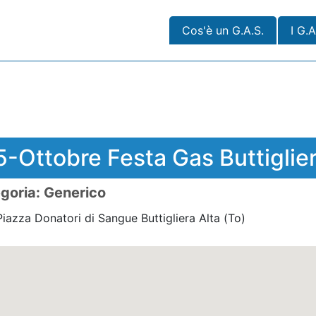
Cos'è un G.A.S.
I G.A
-Ottobre Festa Gas Buttiglier
goria: Generico
iazza Donatori di Sangue Buttigliera Alta
(To)