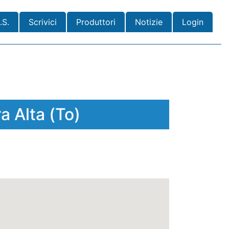
.S.
Scrivici
Produttori
Notizie
Login
a Alta (To)