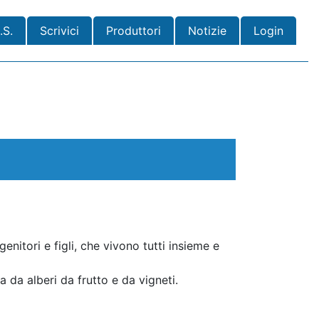
.S.
Scrivici
Produttori
Notizie
Login
enitori e figli, che vivono tutti insieme e
 da alberi da frutto e da vigneti.