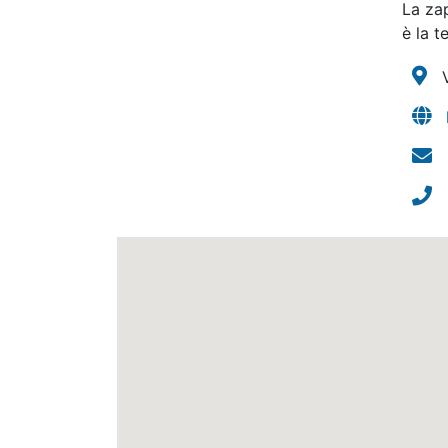
La zap
è la t
V