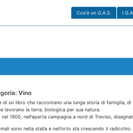
Cos'è un G.A.S.
I G.A
goria: Vino
 di un libro che raccontano una lunga storia di famiglia, di g
e lavorano la terra, biologica per sua natura.
nel 1900, nell’aperta campagna a nord di Treviso, disegnata
imali sono nella stalla e nell’orto sta crescendo il radicchio.