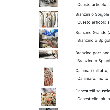
Questo articolo s
Branzini o Spigole
Questo articolo s
Branzino Grande (
Branzino o Spigola
Branzino porzione
Branzino o Spigola
Calamari (all'etto)
Calamaro: molto te
Canestrelli sguscia
Canestrello: più p