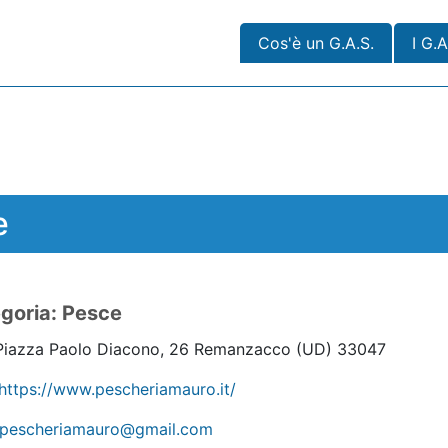
Cos'è un G.A.S.
I G.A
e
goria: Pesce
iazza Paolo Diacono, 26 Remanzacco
(UD)
33047
https://www.pescheriamauro.it/
pescheriamauro@gmail.com