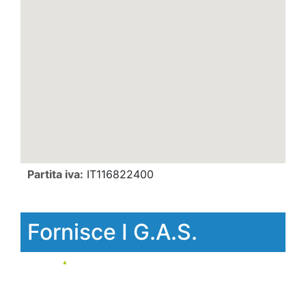
Partita iva:
IT116822400
Fornisce I G.A.S.
Gas Trana
Strada Biellese 13 Trana
(TO)