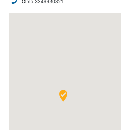
Olmo 3349930321