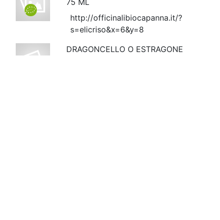
75 ML
http://officinalibiocapanna.it/?
s=elicriso&x=6&y=8
DRAGONCELLO O ESTRAGONE
SACCHETTO DA GR. 30
Conf.
0.3
HG
http://officinalibiocapanna.it/prodotti/e
aromatiche/
MISTO SEMI
(FINOCCHIO/CORIANDOLO)
SACCHETTO DA GR. 50
Conf.
50
http://officinalibiocapanna.it/?
s=misto+semi&x=3&y=9
OLEOLITO DI ARNICA
Conf.
1 PZ
http://officinalibiocapanna.it/?
s=ARNICA&x=0&y=0