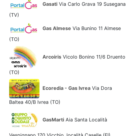
Gasati
Via Carlo Grava 19 Susegana
(TV)
Gas Almese
Via Bunino 11 Almese
(TO)
Arcoiris
Vicolo Bonino 11/6 Druento
(TO)
Ecoredia - Gas Ivrea
Via Dora
Baltea 40/B Ivrea
(TO)
GasMarti
Aia Santa Località
Vespignano 170 Vicchio, località Caselle
(FI)