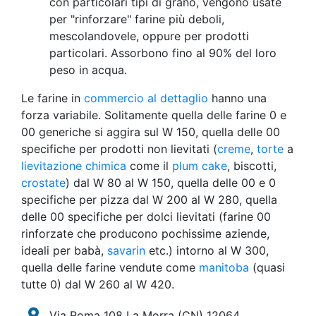
con particolari tipi di grano, vengono usate
per "rinforzare" farine più deboli,
mescolandovele, oppure per prodotti
particolari. Assorbono fino al 90% del loro
peso in acqua.
Le farine in
commercio al dettaglio
hanno una
forza variabile. Solitamente quella delle farine 0 e
00 generiche si aggira sul W 150, quella delle 00
specifiche per prodotti non lievitati (
creme
,
torte
a
lievitazione chimica
come il
plum cake
, biscotti,
crostate
) dal W 80 al W 150, quella delle 00 e 0
specifiche per pizza dal W 200 al W 280, quella
delle 00 specifiche per dolci lievitati (farine 00
rinforzate che producono pochissime aziende,
ideali per babà,
savarin
etc.) intorno al W 300,
quella delle farine vendute come
manitoba
(quasi
tutte 0) dal W 260 al W 420.
Via Roma 108 La Morra
(CN)
12064