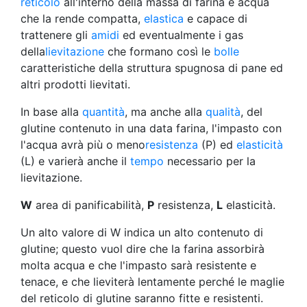
reticolo
all'interno della massa di farina e acqua
che la rende compatta,
elastica
e capace di
trattenere gli
amidi
ed eventualmente i gas
della
lievitazione
che formano così le
bolle
caratteristiche della struttura spugnosa di pane ed
altri prodotti lievitati.
In base alla
quantità
, ma anche alla
qualità
, del
glutine contenuto in una data farina, l'impasto con
l'acqua avrà più o meno
resistenza
(P) ed
elasticità
(L) e varierà anche il
tempo
necessario per la
lievitazione.
W
area di panificabilità,
P
resistenza,
L
elasticità.
Un alto valore di W indica un alto contenuto di
glutine; questo vuol dire che la farina assorbirà
molta acqua e che l'impasto sarà resistente e
tenace, e che lieviterà lentamente perché le maglie
del reticolo di glutine saranno fitte e resistenti.