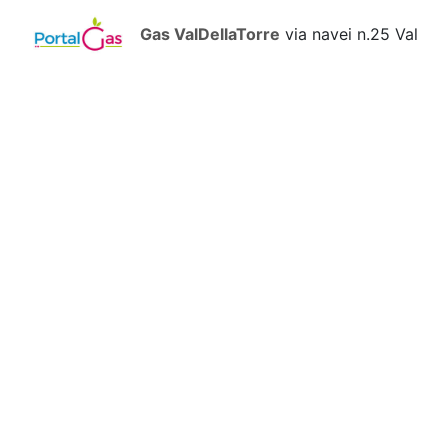
Gas ValDellaTorre
via navei n.25 Val
della Torre
(TO)
Gas Buttigliera
Corso Susa, 2 -
10090 Ferriera di Buttigliera Alta Buttigliera
(TO)
Gas San Salvario
San Salvario
Torino
(TO)
Gas Almese
Via Bunino 11 Almese
(TO)
Dendros Gas Canelli
regione