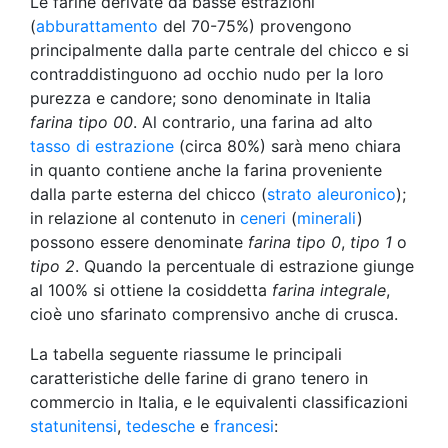
Le farine derivate da basse estrazioni
(
abburattamento
del 70-75%) provengono
principalmente dalla parte centrale del chicco e si
contraddistinguono ad occhio nudo per la loro
purezza e candore; sono denominate in Italia
farina tipo 00
. Al contrario, una farina ad alto
tasso di estrazione
(circa 80%) sarà meno chiara
in quanto contiene anche la farina proveniente
dalla parte esterna del chicco (
strato aleuronico
);
in relazione al contenuto in
ceneri
(
minerali
)
possono essere denominate
farina tipo 0
,
tipo 1
o
tipo 2
. Quando la percentuale di estrazione giunge
al 100% si ottiene la cosiddetta
farina integrale
,
cioè uno sfarinato comprensivo anche di crusca.
La tabella seguente riassume le principali
caratteristiche delle farine di grano tenero in
commercio in Italia, e le equivalenti classificazioni
statunitensi
,
tedesche
e
francesi
: