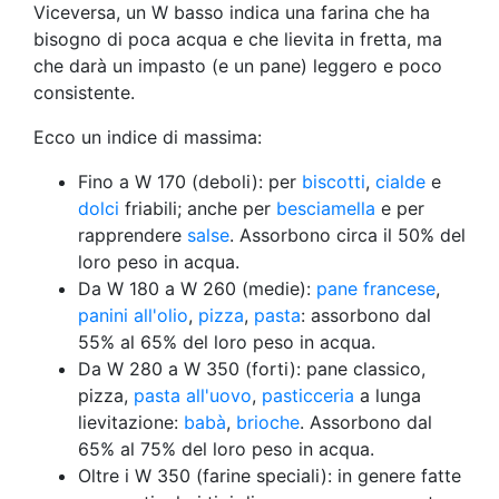
Viceversa, un W basso indica una farina che ha
bisogno di poca acqua e che lievita in fretta, ma
che darà un impasto (e un pane) leggero e poco
consistente.
Ecco un indice di massima:
Fino a W 170 (deboli): per
biscotti
,
cialde
e
dolci
friabili; anche per
besciamella
e per
rapprendere
salse
. Assorbono circa il 50% del
loro peso in acqua.
Da W 180 a W 260 (medie):
pane francese
,
panini all'olio
,
pizza
,
pasta
: assorbono dal
55% al 65% del loro peso in acqua.
Da W 280 a W 350 (forti): pane classico,
pizza,
pasta all'uovo
,
pasticceria
a lunga
lievitazione:
babà
,
brioche
. Assorbono dal
65% al 75% del loro peso in acqua.
Oltre i W 350 (farine speciali): in genere fatte