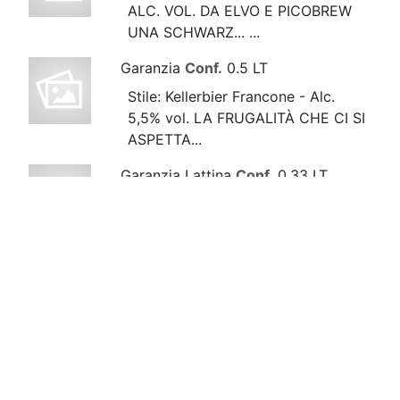
ALC. VOL. DA ELVO E PICOBREW
UNA SCHWARZ... ...
Garanzia
Conf.
0.5 LT
Stile: Kellerbier Francone - Alc.
5,5% vol. LA FRUGALITÀ CHE CI SI
ASPETTA...
Garanzia Lattina
Conf.
0.33 LT
Stile: Kellerbier Francone - Alc.
5,5% vol. LA FRUGALITÀ CHE CI SI
ASPETT...
Heller bock
Conf.
0.5 LT
Stile: Heller Bock - Alc. 7,2% vol.
CON LA SUA CALDA TINTA
DORATA ANTICIPA ...
Helles GLUTEN FREE
Conf.
0.5 LT