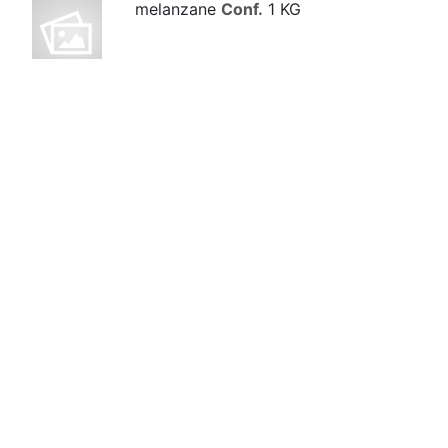
melanzane
Conf.
1 KG
mirtilli
Conf.
250 GR
Passata pomodoro
Conf.
750 GR
patate
Conf.
2 KG
patate
Conf.
1 KG
peperoni
Conf.
1 KG