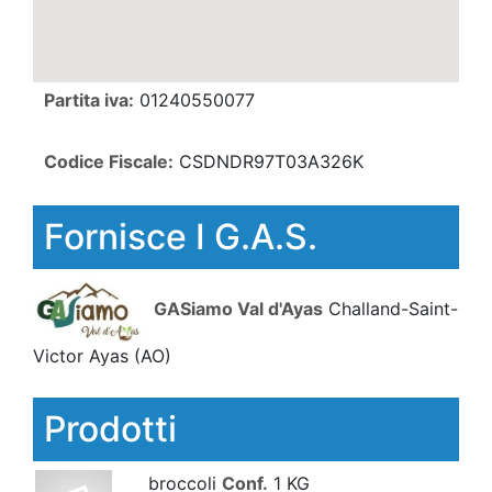
Partita iva:
01240550077
Codice Fiscale:
CSDNDR97T03A326K
Fornisce I G.A.S.
GASiamo Val d'Ayas
Challand-Saint-
Victor Ayas
(AO)
Prodotti
broccoli
Conf.
1 KG