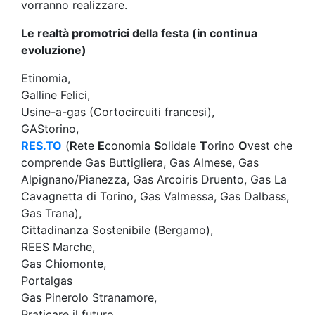
vorranno realizzare.
Le realtà promotrici della festa (in continua
evoluzione)
Etinomia,
Galline Felici,
Usine-a-gas (Cortocircuiti francesi),
GAStorino,
RES.TO
(
R
ete
E
conomia
S
olidale
T
orino
O
vest che
comprende Gas Buttigliera, Gas Almese, Gas
Alpignano/Pianezza, Gas Arcoiris Druento, Gas La
Cavagnetta di Torino, Gas Valmessa, Gas Dalbass,
Gas Trana),
Cittadinanza Sostenibile (Bergamo),
REES Marche,
Gas Chiomonte,
Portalgas
Gas Pinerolo Stranamore,
Praticare il futuro,