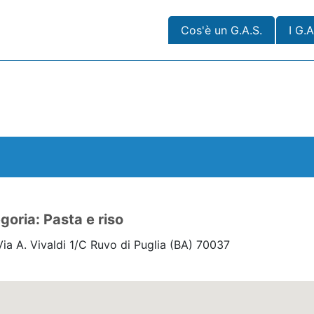
Cos'è un G.A.S.
I G.A
goria: Pasta e riso
ia A. Vivaldi 1/C Ruvo di Puglia
(BA)
70037