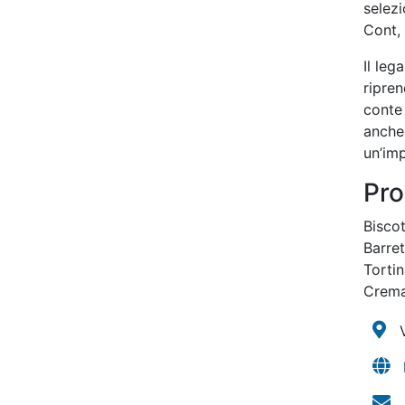
selezi
Cont, 
Il leg
ripre
conte 
anche 
un’imp
Pro
Biscot
Barret
Tortin
Crema 
V