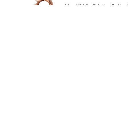
MandiGAS - Feletto
Via Nazi
MandiGAS - Villalta
Via Nazi
MandiGAS - Madrisio
Via Na
MandiGAS - Remolons
Via N
MandiGAS - FiordiGas
Via N
MandiGAS - Villanova
Via Na