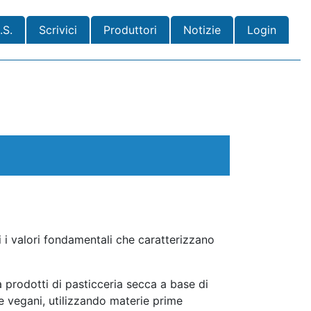
.S.
Scrivici
Produttori
Notizie
Login
i i valori fondamentali che caratterizzano
 prodotti di pasticceria secca a base di
i e vegani, utilizzando materie prime