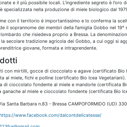
onate e il più possibile locali. L’ingrediente segreto è l’oro d
è specializzata nella produzione di miele biologico dal 1979
ame con il territorio è importantissimo e lo conferma la sc
nde il soprannome dei membri della famiglia Gobbo nel 19° 
lombardo che risiedeva proprio a Bressa. La denominazione 
la secolare tradizione agricola dei Gobbo, a cui oggi si ag
renditrice giovane, formata e intraprendente.
dotti
ti con mirtilli, gocce di cioccolato e agave (certificato Bio
ta al miele, fichi e polline (certificato Bio Icea Vegetariani).
a di cioccolato fondente al miele e mandorle (certificata Bi
ganache al miele e cioccolato fondente (certificata Bio Ic
ia Santa Barbara n.83 - Bressa CAMPOFORMIDO
(UD)
330
https://www.facebook.com/dalcontdelicatesse/
123fra@gmail.com