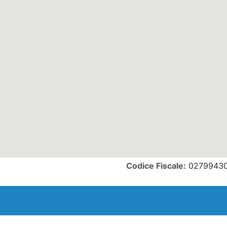
Codice Fiscale:
0279943