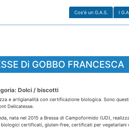
Cos'è un G.A.S.
I G.A
ESSE Di GOBBO FRANCESCA
goria: Dolci / biscotti
za e artigianalità con certificazione biologica. Sono quest
ont Delicatesse.
nda, nata nel 2015 a Bressa di Campoformido (UD), realizza
 biologici certificati, gluten-free, certificati per vegetarian