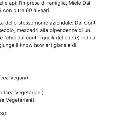
elle api: l’impresa di famiglia, Miele Dal
 con oltre 60 alveari.
elta dello stesso nome aziendale: Dal Cont
secolo, mezzadri alle dipendenze di un
“chei dal cont” (quelli del conte) indica
giunge il know how artigianale di
 Icea Vegani).
o Icea Vegetariani).
ea Vegetariani).
30