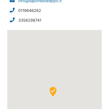
info@saponedialeppo.it
0119646262
3356298741