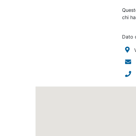
Questo
chi ha
Dato 
V