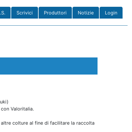
.S.
Scrivici
Produttori
Notizie
Login
uki)
con Valoritalia.
tre colture al fine di facilitare la raccolta