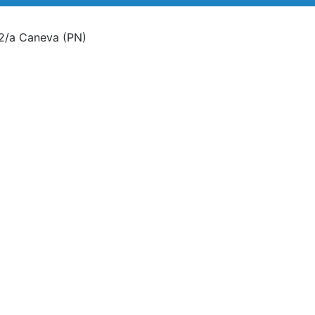
2/a Caneva
(PN)
500 GR
ovembre
i
Conf.
500 GR
Conf.
500 GR
cia di orzo, frumento, lino, ecc.