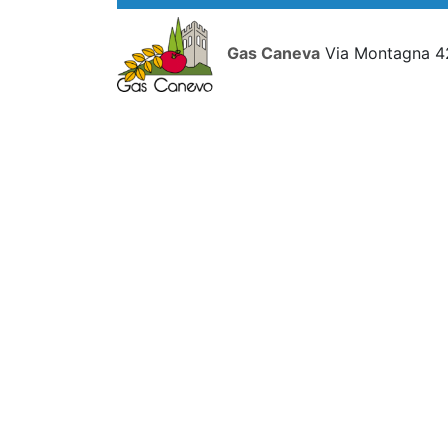
Gas Caneva
Via Montagna 4
Prodotti
Ceci 500 gr
Conf.
disponibili da n
Fagioli neri azuch
Lenticchie 500 gr
ci può essere trac