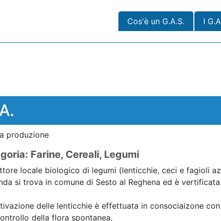
Cos'è un G.A.S.
I G.A
A.
lla produzione
goria: Farine, Cereali, Legumi
tore locale biologico di legumi (lenticchie, ceci e fagioli az
nda si trova in comune di Sesto al Reghena ed è vertificata 
tivazione delle lenticchie è effettuata in consociaizone con al
controllo della flora spontanea.