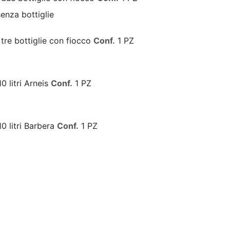
enza bottiglie
tre bottiglie con fiocco
Conf.
1 PZ
0 litri Arneis
Conf.
1 PZ
0 litri Barbera
Conf.
1 PZ
10 litri Bonarda
Conf.
1 PZ
10 litri Cortese
Conf.
1 PZ