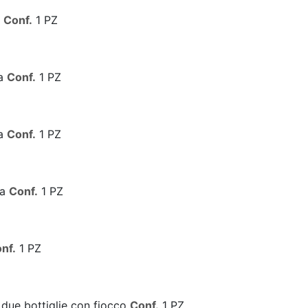
a
Conf.
1 PZ
ia
Conf.
1 PZ
ia
Conf.
1 PZ
ia
Conf.
1 PZ
nf.
1 PZ
 due bottiglie con fiocco
Conf.
1 PZ