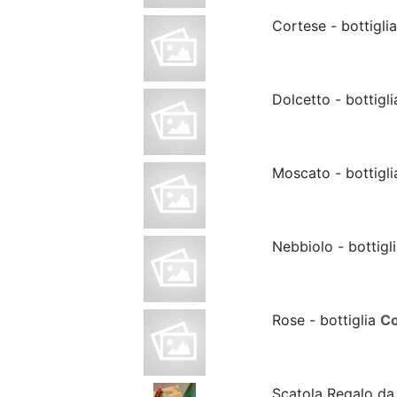
Cortese - bottigli
Dolcetto - bottigl
Moscato - bottigl
Nebbiolo - bottigl
Rose - bottiglia
Co
Scatola Regalo da