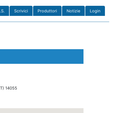
.S.
Scrivici
Produttori
Notizie
Login
T)
14055