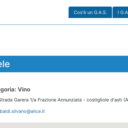
Cos'è un G.A.S.
I G.A
ele
goria: Vino
trada Garera 1/a Frazione Annunziata - costigliole d'asti
(A
baldi.silvano@alice.it