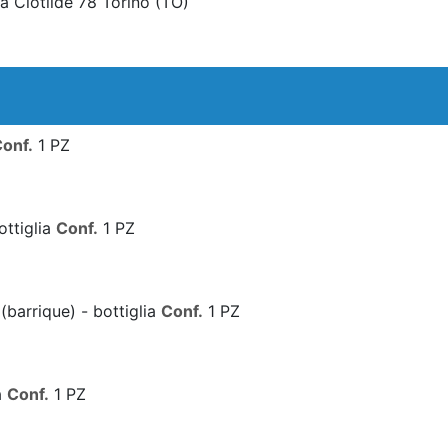
a Clotilde 78 Torino
(TO)
onf.
1 PZ
ttiglia
Conf.
1 PZ
(barrique) - bottiglia
Conf.
1 PZ
a
Conf.
1 PZ