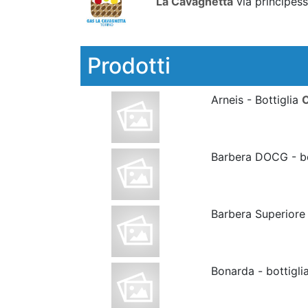
La Cavagnetta
via principess
Prodotti
Arneis - Bottiglia
C
Barbera DOCG - bo
Barbera Superiore 
Bonarda - bottigli