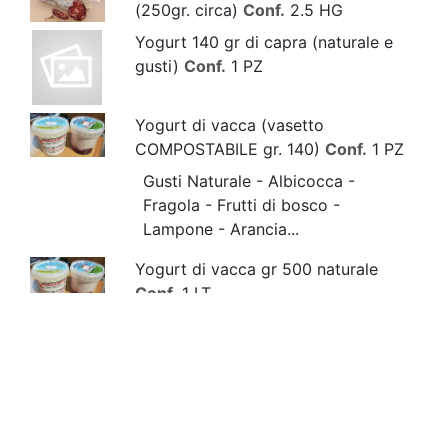
(250gr. circa)
Conf.
2.5 HG
Yogurt 140 gr di capra (naturale e
gusti)
Conf.
1 PZ
Yogurt di vacca (vasetto
COMPOSTABILE gr. 140)
Conf.
1 PZ
Gusti Naturale - Albicocca -
Fragola - Frutti di bosco -
Lampone - Arancia...
Yogurt di vacca gr 500 naturale
Conf.
1 LT
“CACIOTTA DELL’IMPERATORE”
(Latte caprino da ALLEVAMENTO
BIOLOGICO)
Conf.
3 HG
“CAPRICCIO DI MONTEROSSO”
(Robiola di latte caprino da