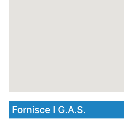
Fornisce I G.A.S.
Gasati
Via Carlo Grava 19 Susegana