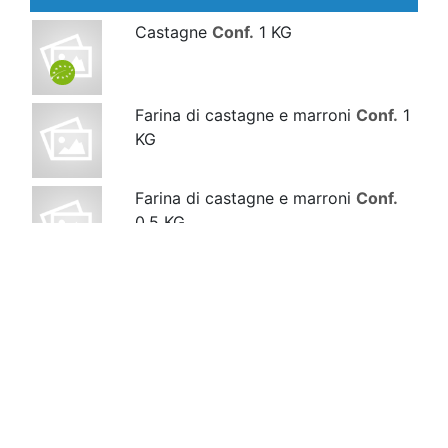
Castagne
Conf.
1 KG
Farina di castagne e marroni
Conf.
1
KG
Farina di castagne e marroni
Conf.
0.5 KG
Marroni dimensioni variabili
Conf.
1
KG
Marroni grandi
Conf.
1 KG
Patate ADRIA a buccia gialla polpa