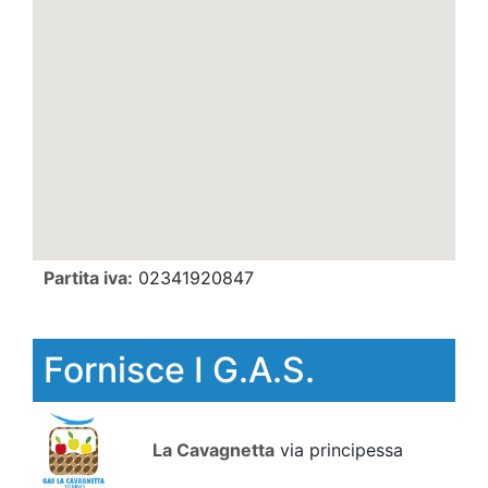
Partita iva:
02341920847
Fornisce I G.A.S.
La Cavagnetta
via principessa