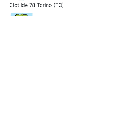
Clotilde 78 Torino
(TO)
Gas Avigliana
via Maritano Lino 22
Avigliana
(TO)
Gas San Salvario
San Salvario
Torino
(TO)
Gas Buttigliera
Corso Susa, 2 -
10090 Ferriera di Buttigliera Alta Buttigliera
(TO)
Gas ValDellaTorre
via navei n.25 Val
della Torre
(TO)