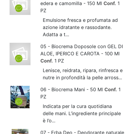
edera e camomilla - 150 Ml
Conf.
1
PZ
Emulsione fresca e profumata ad
azione idratante e rassodante.
Adatta a t...
05 - Biocrema Doposole con GEL DI
ALOE, IPERICO E CAROTA - 100 Ml
Conf.
1 PZ
Lenisce, reidrata, ripara, rinfresca e
nutre in profondità la pelle arross...
06 - Biocrema Mani - 50 Ml
Conf.
1
PZ
Indicata per la cura quotidiana
delle mani. L’ingrediente principale
è l’o...
07 - Erba Deo - Deodorante naturale