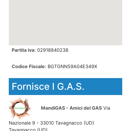
Partita iva:
02918840238
Codice Fiscale:
BGTGNN59A04E349X
Fornisce I G.A.S.
MandiGAS - Amici del GAS
Via
Nazionale 9 - 33010 Tavagnacco (UD)
Tavagnacco
(UD)