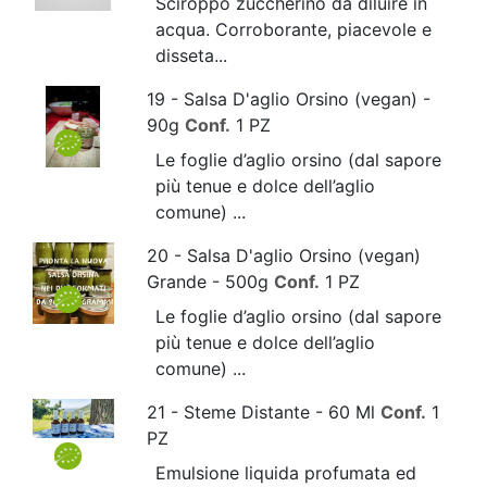
Sciroppo zuccherino da diluire in
acqua. Corroborante, piacevole e
disseta...
19 - Salsa D'aglio Orsino (vegan) -
90g
Conf.
1 PZ
Le foglie d’aglio orsino (dal sapore
più tenue e dolce dell’aglio
comune) ...
20 - Salsa D'aglio Orsino (vegan)
Grande - 500g
Conf.
1 PZ
Le foglie d’aglio orsino (dal sapore
più tenue e dolce dell’aglio
comune) ...
21 - Steme Distante - 60 Ml
Conf.
1
PZ
Emulsione liquida profumata ed