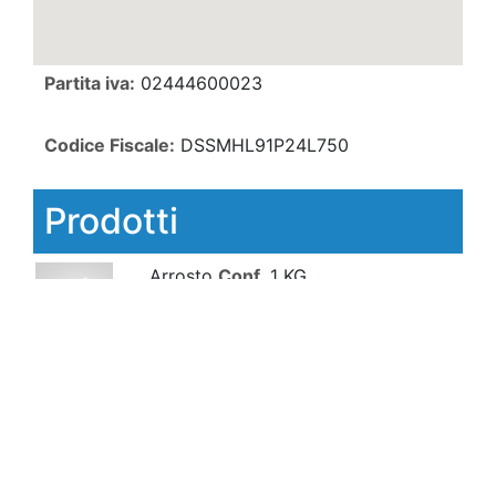
Partita iva:
02444600023
Codice Fiscale:
DSSMHL91P24L750
Prodotti
Arrosto
Conf.
1 KG
Bollito
Conf.
1 KG
Costate
Conf.
0.5 KG