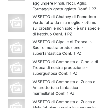
aggiungere Pinoli, Noci, Aglio,
Formaggio grattuggiato
Conf.
1 PZ
VASETTO di Chutney di Pomodoro
Verde fatto da mia moglie - ottimo
sui crostini e non solo - è una specie
di ketchup
Conf.
1 PZ
VASETTO di Cipolle di Tropea in
Saor di nostra produzione -
superfantastica
Conf.
1 PZ
VASETTO di Composta di Cipolla di
Tropea di nostra produzione -
supergustosa
Conf.
1 PZ
VASETTO di Composta di Zucca e
Amaretto (una fantastica
marmellata)
Conf.
1 PZ
VASETTO di Composta di Zucca e
Mela (abbiamo usato le supermele