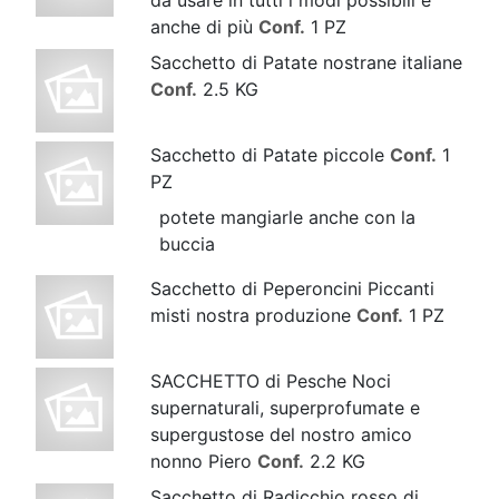
da usare in tutti i modi possibili e
anche di più
Conf.
1 PZ
Sacchetto di Patate nostrane italiane
Conf.
2.5 KG
Sacchetto di Patate piccole
Conf.
1
PZ
potete mangiarle anche con la
buccia
Sacchetto di Peperoncini Piccanti
misti nostra produzione
Conf.
1 PZ
SACCHETTO di Pesche Noci
supernaturali, superprofumate e
supergustose del nostro amico
nonno Piero
Conf.
2.2 KG
Sacchetto di Radicchio rosso di