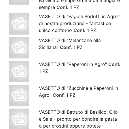
Basilicata è superottima da mangiare
sempre
Conf.
1 PZ
VASETTO di "Fagioli Borlotti in Agro"
di nostra produzione - fantastico
unico contorno
Conf.
1 PZ
VASETTO di "Melanzane alla
Siciliana"
Conf.
1 PZ
VASETTO di "Peperoni in Agro"
Conf.
1 PZ
VASETTO di "Zucchine e Peperoni in
Agro"
Conf.
1 PZ
VASETTO di Battuto di Basilico, Olio
e Sale - pronto per condire la pasta
o per crostini oppure potete