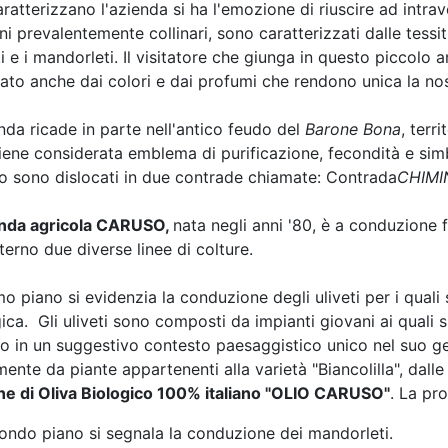
ratterizzano l'azienda si ha l'emozione di riuscire ad intra
eni prevalentemente collinari, sono caratterizzati dalle tessitur
i e i mandorleti. Il visitatore che giunga in questo piccolo a
ato anche dai colori e dai profumi che rendono unica la nos
nda ricade in parte nell'antico feudo del
Barone Bona
, terr
viene considerata emblema di purificazione, fecondità e simb
o sono dislocati in due contrade chiamate: Contrada
CHIMI
enda agricola CARUSO,
nata negli anni '80, è a conduzione 
terno due diverse linee di colture.
mo piano si evidenzia la conduzione degli uliveti per i quali
ica. Gli uliveti sono composti da impianti giovani ai quali si 
to in un suggestivo contesto paesaggistico unico nel suo ge
ente da piante appartenenti alla varietà "Biancolilla", dalle 
ne di Oliva Biologico 100% italiano "OLIO CARUSO"
. La pr
condo piano si segnala la conduzione dei mandorleti.