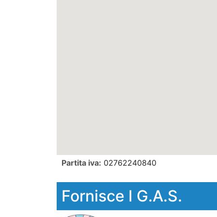
Partita iva:
02762240840
Fornisce I G.A.S.