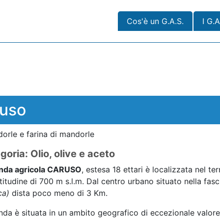
Cos'è un G.A.S.
I G.A
ruso
ndorle e farina di mandorle
goria: Olio, olive e aceto
enda agricola CARUSO
, estesa 18 ettari è localizzata nel t
titudine di 700 m s.l.m. Dal centro urbano situato nella fasc
ca)
dista poco meno di 3 Km.
nda è situata in un ambito geografico di eccezionale valore