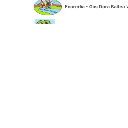
Ecoredia - Gas Dora Baltea
V
Gas Avigliana
via Maritano L
Ecoredia - Gas Ivrea
Via Dor
Gas Almese
Via Bunino 11 A
Ecoredia - Gas Valchiusella
V
GAS Valle del Serchio
Barga 
Gas Garfagnana
Castelnuovo