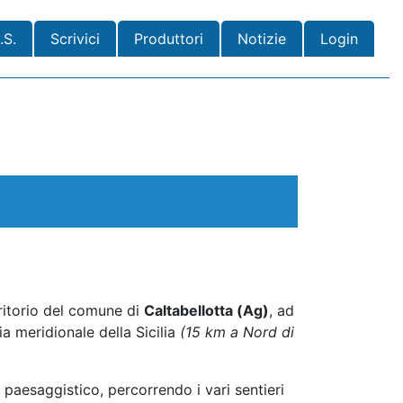
.S.
Scrivici
Produttori
Notizie
Login
erritorio del comune di
Caltabellotta (Ag)
, ad
ia meridionale della Sicilia
(15 km a Nord di
 paesaggistico, percorrendo i vari sentieri