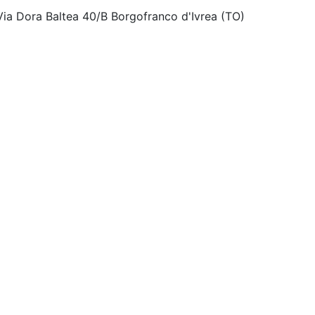
ia Dora Baltea 40/B Borgofranco d'Ivrea
(TO)
ino 22 Avigliana
(TO)
a Baltea 40/B Ivrea
(TO)
lmese
(TO)
ia Dora Baltea 40/B - 10015 Ivrea Valchiusella
(TO)
Loc. Fornaci
(LU)
 di Garfagnana Castelnuovo di Garfagnana
(LU)