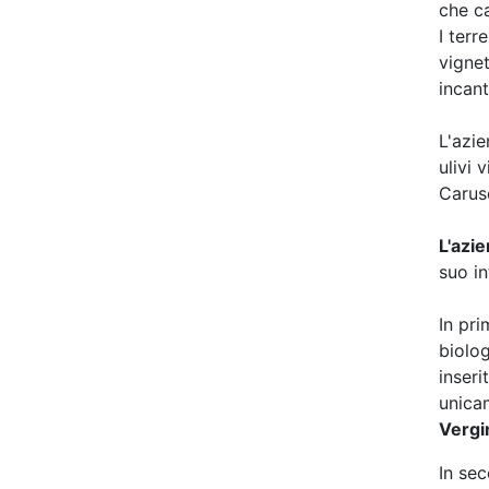
che ca
I terr
vignet
incant
L'azie
ulivi 
Carus
L'azi
suo in
In pri
biolog
inseri
unicam
Vergi
In se