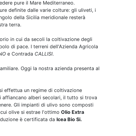
vedere pure il Mare Mediterraneo.
e definite dalle varie colture: gli uliveti, i
ngolo della Sicilia meridionale resterà
tra terra.
itorio in cui da secoli la coltivazione degli
olo di pace. I terreni dell'Azienda Agricola
NO
e Contrada
CALLISI
.
familiare. Oggi la nostra azienda presenta al
 si effettua un regime di coltivazione
affiancano alberi secolari, il tutto si trova
nere. Gli impianti di ulivo sono composti
cui olive si estrae l'ottimo
Olio Extra
oduzione è certificata da
Icea Bio Si.