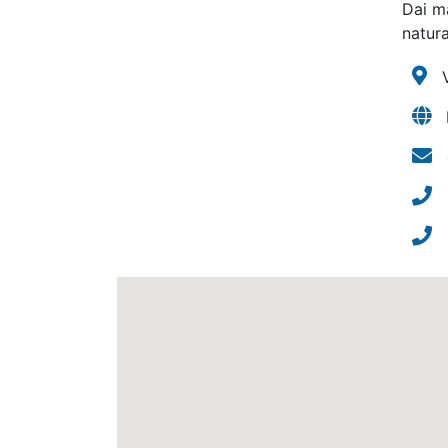
Dai m
natur
V