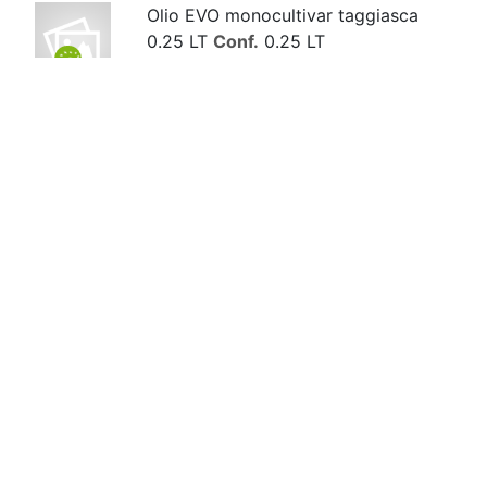
Olio EVO monocultivar taggiasca
0.25 LT
Conf.
0.25 LT
L’olio monocultivar è proveniente
dall’ultima abbacchiatura quando
le olive...
Olio Extra Vergine d'Oliva 2 LT
Conf.
2 LT
Olive Taggiasche in Salamoia
Conf.
800 GR
Olive Taggiasche in Salamoia
Conf.
200 GR
Olive Taggiasche sott'olio
Denocciolate
Conf.
180 GR