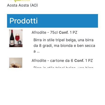
Aosta Aosta
(AO)
Prodotti
Afrodite - 75cl
Conf.
1 PZ
Birra in stile tripel belga, una birra
da 8 gradi, ma bionda e ben secca
a ...
Afrodite - cartone da 6
Conf.
1 PZ
Birra in stile tripel belga, una birra
da 8 gradi, ma bionda e ben secca
a ...
Baltea - 33cl
Conf.
1 PZ
Un bionda che incanta con i suoi
sentori speziati e fruttati, tipici del