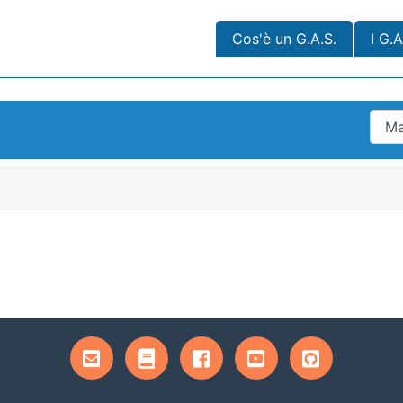
Cos'è un G.A.S.
I G.A