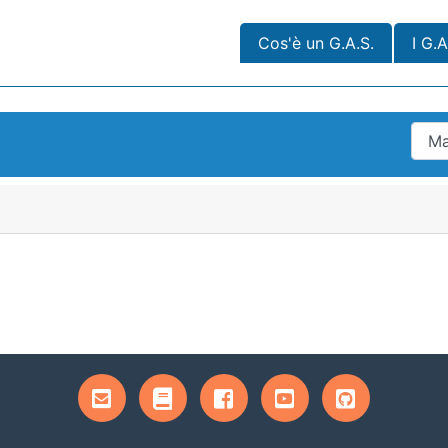
Cos'è un G.A.S.
I G.A