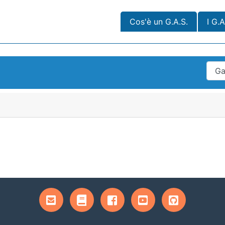
Cos'è un G.A.S.
I G.A