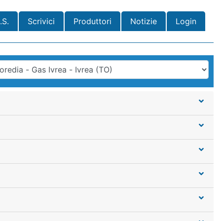
.S.
Scrivici
Produttori
Notizie
Login