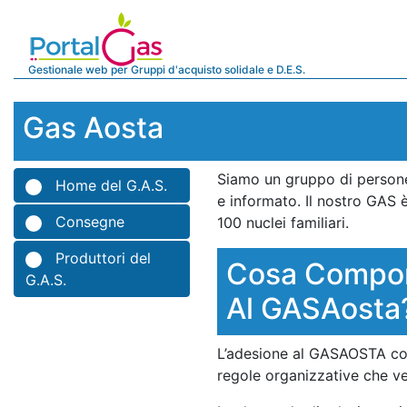
Gestionale web per Gruppi d'acquisto solidale e D.E.S.
Gas Aosta
Siamo un gruppo di persone
Home del G.A.S.
e informato. Il nostro GAS 
Consegne
100 nuclei familiari.
Produttori del
Cosa Comport
G.A.S.
Al GASAosta
L’adesione al GASAOSTA comp
regole organizzative che v