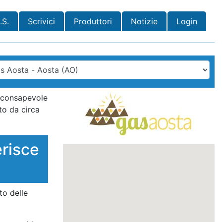
.S.
Scrivici
Produttori
Notizie
Login
o consapevole
to da circa
risce
to delle