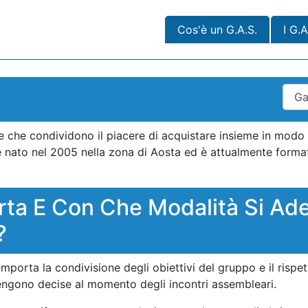
Cos'è un G.A.S.
I G.A
 che condividono il piacere di acquistare insieme in mod
è nato nel 2005 nella zona di Aosta ed è attualmente forma
a E Con Che Modalità Si Ade
?
orta la condivisione degli obiettivi del gruppo e il rispet
engono decise al momento degli incontri assembleari.