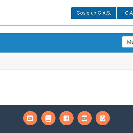
Cos'è un G.A.S.
I G.A