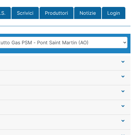
.S.
Scrivici
Produttori
Notizie
Login